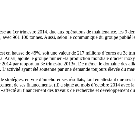
 au 1er trimestre 2014, due aux opérations de maintenance, les 9 derni
, avec 961 100 tonnes. Aussi, selon le communiqué du groupe publié le 
, est en hausse de 45%, soit une valeur de 217 millions d’euros au 3e tr
3. Aussi, ajoute le groupe minier «la production mondiale d’acier inox
 2014 par rapport au 3e trimestre 2013». De même, le domaine des allia
. L’activité ayant été soutenue par une demande toujours élevée du mar
tratégies, en vue d’améliorer ses résultats, tout en attestant que ses liq
rcement de ses financements, (il) a signé au mois d’octobre 2014 avec 
tre «affecté au financement des travaux de recherche et développement d