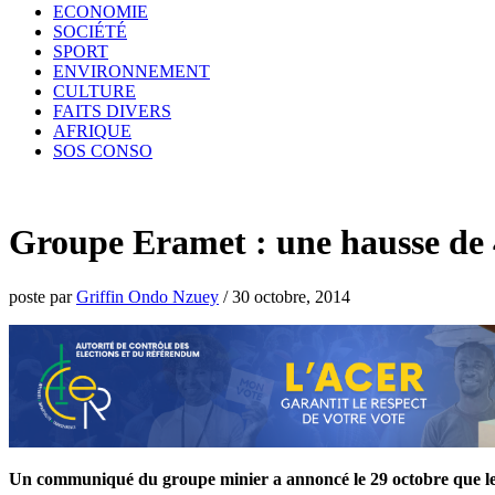
ECONOMIE
SOCIÉTÉ
SPORT
ENVIRONNEMENT
CULTURE
FAITS DIVERS
AFRIQUE
SOS CONSO
Groupe Eramet : une hausse de 4
poste par
Griffin Ondo Nzuey
/
30 octobre, 2014
Un communiqué du groupe minier a annoncé le 29 octobre que les 