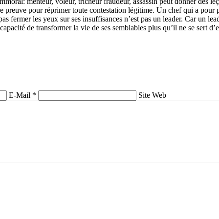
immoral: menteur, voleur, tricheur fraudeur, assassin peut donner des le
ire preuve pour réprimer toute contestation légitime. Un chef qui a pour
as fermer les yeux sur ses insuffisances n’est pas un leader. Car un lead
capacité de transformer la vie de ses semblables plus qu’il ne se sert d’
E-Mail *
Site Web