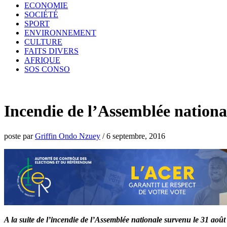
ECONOMIE
SOCIÉTÉ
SPORT
ENVIRONNEMENT
CULTURE
FAITS DIVERS
AFRIQUE
SOS CONSO
Incendie de l’Assemblée national
poste par
Griffin Ondo Nzuey
/
6 septembre, 2016
A la suite de l’incendie de l’Assemblée nationale survenu le 31 août 