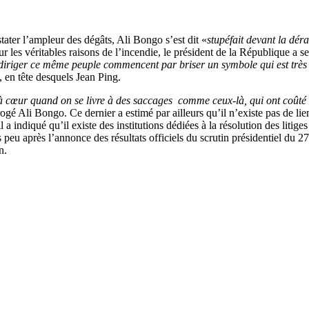
ater l’ampleur des dégâts, Ali Bongo s’est dit «
stupéfait devant la déra
 les véritables raisons de l’incendie, le président de la République a se
 diriger ce même peuple commencent par briser un symbole qui est très 
n, en tête desquels Jean Ping.
à cœur quand on se livre à des saccages comme ceux-là, qui ont coûté d
rrogé Ali Bongo. Ce dernier a estimé par ailleurs qu’il n’existe pas de lie
il a indiqué qu’il existe des institutions dédiées à la résolution des litig
s peu après l’annonce des résultats officiels du scrutin présidentiel du
n.