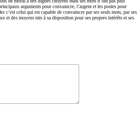
çons de moral à des dignes citoyens mais ses mots n’ont pas plus
 principaux arguments pour convaincre, l’argent et les postes pour
er c’est celui qui est capable de convaincre par ses seuls mots, par ses
eux et des moyens mis à sa disposition pour ses propres intérêts et ses