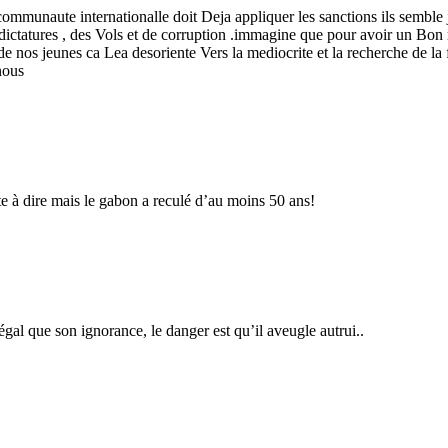
 communaute internationalle doit Deja appliquer les sanctions ils semble 
 dictatures , des Vols et de corruption .immagine que pour avoir un Bon ra
on de nos jeunes ca Lea desoriente Vers la mediocrite et la recherche de
nous
ste à dire mais le gabon a reculé d’au moins 50 ans!
’égal que son ignorance, le danger est qu’il aveugle autrui..