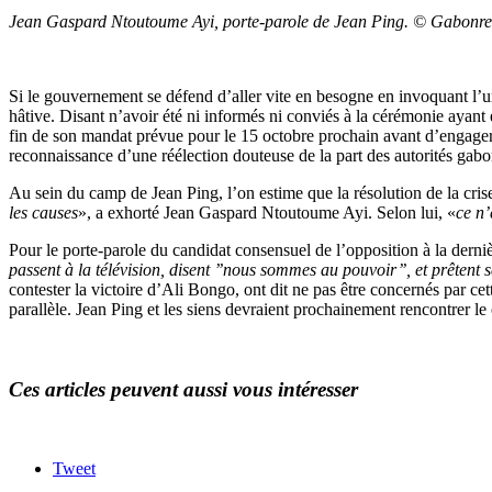
Jean Gaspard Ntoutoume Ayi, porte-parole de Jean Ping. © Gabonr
Si le gouvernement se défend d’aller vite en besogne en invoquant l’u
hâtive. Disant n’avoir été ni informés ni conviés à la cérémonie ayant 
fin de son mandat prévue pour le 15 octobre prochain avant d’engager
reconnaissance d’une réélection douteuse de la part des autorités gabona
Au sein du camp de Jean Ping, l’on estime que la résolution de la crise p
les causes
», a exhorté Jean Gaspard Ntoutoume Ayi. Selon lui, «
ce n’
Pour le porte-parole du candidat consensuel de l’opposition à la dernièr
passent à la télévision, disent ’’nous sommes au pouvoir’’, et prêtent 
contester la victoire d’Ali Bongo, ont dit ne pas être concernés par ce
parallèle. Jean Ping et les siens devraient prochainement rencontrer l
Ces articles peuvent aussi vous intéresser
Tweet