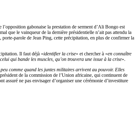
e l’opposition gabonaise la prestation de serment d’Ali Bongo est
al que le vainqueur de la dernière présidentielle n’ait pas attendu la
rte-parole de Jean Ping, cette précipitation, en plus de confirmer la
pitation. Il faut déjà «
identifier la crise
» et chercher à «
en connaître
; à celui qui bande les muscles, qu’on trouvera une issue à la crise
».
 peu comme quand les juntes militaires arrivent au pouvoir. Elles
en président de la commission de l’Union africaine, qui continuent de
s ont assuré ne pas envisager d’organiser une cérémonie d’investiture