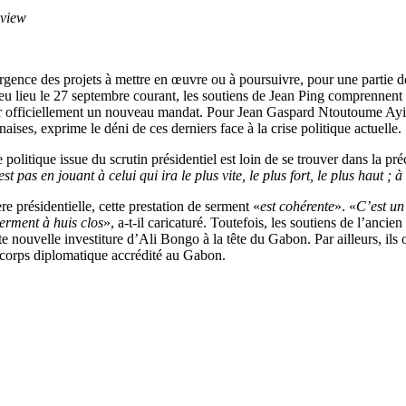
eview
rgence des projets à mettre en œuvre ou à poursuivre, pour une partie d
eu lieu le 27 septembre courant, les soutiens de Jean Ping comprennent m
 officiellement un nouveau mandat. Pour Jean Gaspard Ntoutoume Ayi, po
ises, exprime le déni de ces derniers face à la crise politique actuelle.
olitique issue du scrutin présidentiel est loin de se trouver dans la préci
est pas en jouant à celui qui ira le plus vite, le plus fort, le plus haut 
e présidentielle, cette prestation de serment «
est cohérente
». «
C’est un
serment à huis clos
», a-t-il caricaturé. Toutefois, les soutiens de l’anci
tte nouvelle investiture d’Ali Bongo à la tête du Gabon. Par ailleurs, il
e corps diplomatique accrédité au Gabon.