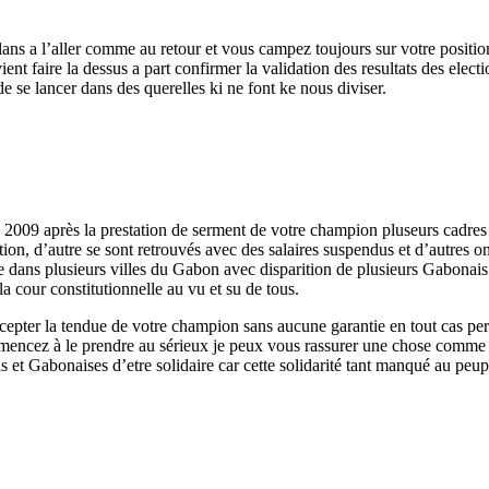
 plans a l’aller comme au retour et vous campez toujours sur votre positi
nt faire la dessus a part confirmer la validation des resultats des elec
e se lancer dans des querelles ki ne font ke nous diviser.
 2009 après la prestation de serment de votre champion pluseurs cadres d
tion, d’autre se sont retrouvés avec des salaires suspendus et d’autres on
lle dans plusieurs villes du Gabon avec disparition de plusieurs Gabon
 la cour constitutionnelle au vu et su de tous.
er la tendue de votre champion sans aucune garantie en tout cas person
ncez à le prendre au sérieux je peux vous rassurer une chose comme l’
s et Gabonaises d’etre solidaire car cette solidarité tant manqué au peu