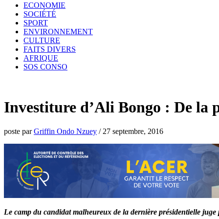
ECONOMIE
SOCIÉTÉ
SPORT
ENVIRONNEMENT
CULTURE
FAITS DIVERS
AFRIQUE
SOS CONSO
Investiture d’Ali Bongo : De la 
poste par
Griffin Ondo Nzuey
/
27 septembre, 2016
Le camp du candidat malheureux de la dernière présidentielle juge pr