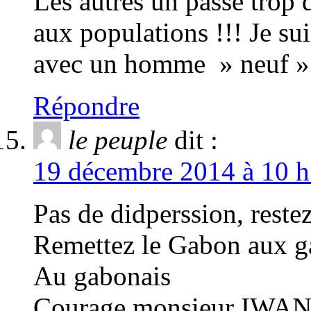
Les autres un passé trop 
aux populations !!! Je su
avec un homme » neuf »
Répondre
le peuple
dit :
19 décembre 2014 à 10 h
Pas de didperssion, reste
Remettez le Gabon aux g
Au gabonais
Courage monsieur IW