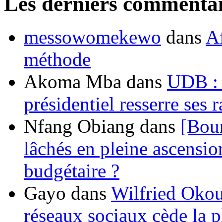
Les derniers commentai
messowomekewo
dans
Af
méthode
Akoma Mba
dans
UDB : u
présidentiel resserre ses
Nfang Obiang
dans
[Bou
lâchés en pleine ascensio
budgétaire ?
Gayo
dans
Wilfried Okou
réseaux sociaux cède la pl