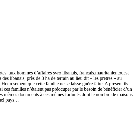
potes, aux hommes d’affaires syro libanais, français,mauritanien,ouest
es libanais, près de 3 ha de terrain au lieu dit « les pretres » au
Heuresement que cette famille ne se laisse guère faire. A présent ils
i ces familles n’étaient pas préocuper par le besoin de bénéficier d’un
nt les mêmes documents à ces mêmes fortunés dont le nombre de maisons
 quel pays…