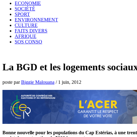
ECONOMIE
SOCIÉTÉ
SPORT
ENVIRONNEMENT
CULTURE
FAITS DIVERS
AFRIQUE
SOS CONSO
La BGD et les logements sociau
poste par
Biggie Malouana
/
1 juin, 2012
Bonne nouvelle pour les populations du Cap Estérias, à une tre