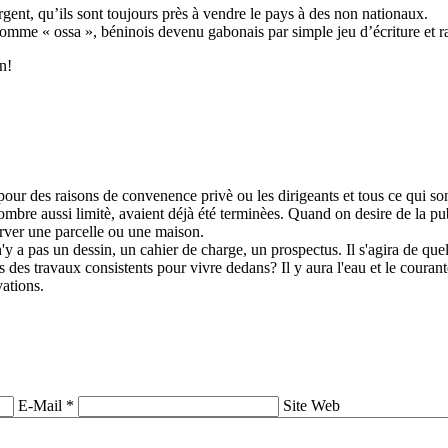
argent, qu’ils sont toujours près à vendre le pays à des non nationaux.
comme « ossa », béninois devenu gabonais par simple jeu d’écriture et
n!
pour des raisons de convenence privè ou les dirigeants et tous ce qui sont
nombre aussi limitè, avaient déjà été terminèes. Quand on desire de la pu
erver une parcelle ou une maison.
'y a pas un dessin, un cahier de charge, un prospectus. Il s'agira de qu
rès des travaux consistents pour vivre dedans? Il y aura l'eau et le co
vations.
E-Mail *
Site Web