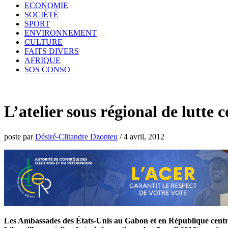
ECONOMIE
SOCIÉTÉ
SPORT
ENVIRONNEMENT
CULTURE
FAITS DIVERS
AFRIQUE
SOS CONSO
L’atelier sous régional de lutt
poste par
Désiré-Clitandre Dzonteu
/
4 avril, 2012
Les Ambassades des États-Unis au Gabon et en République centraf