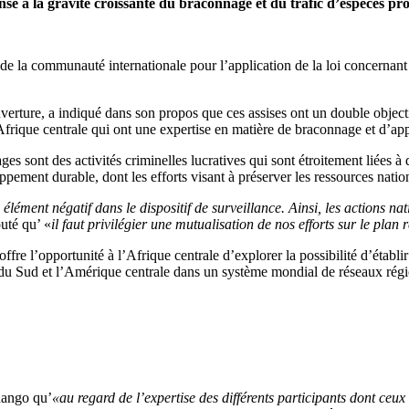
onse à la gravité croissante du braconnage et du trafic d’espèces pr
 de la communauté internationale pour l’application de la loi concernant 
ture, a indiqué dans son propos que ces assises ont un double objectif
’Afrique centrale qui ont une expertise en matière de braconnage et d’appl
 sont des activités criminelles lucratives qui sont étroitement liées à d’
ppement durable, dont les efforts visant à préserver les ressources nati
élément négatif dans le dispositif de surveillance. Ainsi, les actions nati
outé qu’ «
il faut privilégier une mutualisation de nos efforts sur le plan 
 offre l’opportunité à l’Afrique centrale d’explorer la possibilité d’établ
e du Sud et l’Amérique centrale dans un système mondial de réseaux rég
chango qu’
«au regard de l’expertise des différents participants dont ce