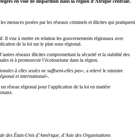
otégées en voie de disparition dans la région d’Afrique centrale.
les menaces posées par les réseaux criminels et illicites qui pratiquent
. Il vise à mettre en relation les gouvernements régionaux avec
ication de la loi sur le plan sous régional.
autres réseaux illicites compromettant la sécurité et la stabilité des
onales et à promouvoir l’écotourisme dans la région.
onales à elles seules ne suffisent-elles pas
», a relevé le ministre
régional et international
».
ir un réseau régional pour l’application de la loi en matière
ionaux.
ux de des États-Unis d’Amérique, d’Asie des Organisations