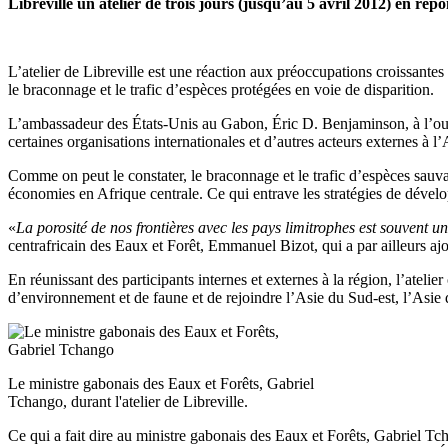
Libreville un atelier de trois jours (jusqu’au 5 avril 2012) en rép
L’atelier de Libreville est une réaction aux préoccupations croissantes
le braconnage et le trafic d’espèces protégées en voie de disparition.
L’ambassadeur des États-Unis au Gabon, Éric D. Benjaminson, à l’ouver
certaines organisations internationales et d’autres acteurs externes à l
Comme on peut le constater, le braconnage et le trafic d’espèces sauvages
économies en Afrique centrale. Ce qui entrave les stratégies de dévelo
«
La porosité de nos frontières avec les pays limitrophes est souvent un 
centrafricain des Eaux et Forêt, Emmanuel Bizot, qui a par ailleurs aj
En réunissant des participants internes et externes à la région, l’atelier
d’environnement et de faune et de rejoindre l’Asie du Sud-est, l’Asi
Le ministre gabonais des Eaux et Forêts, Gabriel
Tchango, durant l'atelier de Libreville.
Ce qui a fait dire au ministre gabonais des Eaux et Forêts, Gabriel T