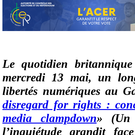
Le quotidien britanniqu
mercredi 13 mai, un long
libertés numériques au Gab
disregard for rights : co
media clampdown
» (Un 
l’inquiétude grandit fac