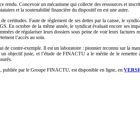
 rendu. Concevoir un mécanisme qui collecte des ressources et inscrit d
taires et la soutenabilité financière du dispositif en est une autre.
 de certitudes. Faute de règlement de ses dettes par la caisse, le synd
S. En octobre de la même année, le syndicat évaluait encore ses impay
ommées de régulariser leurs dossiers sous peine de voir leurs factures r
ètement l’accès au soin.
i de contre-exemple. Il est un laboratoire : pionnier reconnu sur la mani
e est un objectif juste, et l’étude de FINACTU a le mérite de le remett
ssurés.
, publiée par le Groupe FINACTU, est disponible en ligne, en
VERSI