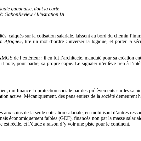
adie gabonaise, dont la carte
. © GabonReview / Illustration IA
rités, calqués sur la cotisation salariale, laissent au bord du chemin l’
en Afrique
», tire un mot d’ordre : inverser la logique, et porter la sé
 de l’extérieur : il en fut l’architecte, mandaté pour sa création entr
il note, pour partie, sa propre copie. Le signaler n’enlève rien à l’intér
n, qui finance la protection sociale par des prélèvements sur les salaire
lation active. Mécaniquement, des pans entiers de la société demeurent 
ux soins de la seule cotisation salariale, en mobilisant d’autres resso
s économiquement faibles (GEF), financés non par la masse salariale mai
 est réelle, et l’étude a raison d’y voir une piste pour le continent.