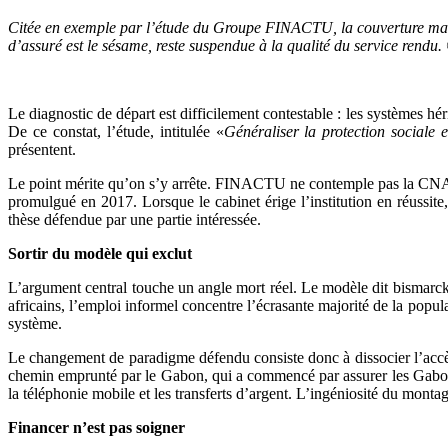
Citée en exemple par l’étude du Groupe FINACTU, la couverture mal
d’assuré est le sésame, reste suspendue à la qualité du service rendu
Le diagnostic de départ est difficilement contestable : les systèmes hé
De ce constat, l’étude, intitulée «
Généraliser la protection sociale 
présentent.
Le point mérite qu’on s’y arrête. FINACTU ne contemple pas la CNAMGS
promulgué en 2017. Lorsque le cabinet érige l’institution en réussite, 
thèse défendue par une partie intéressée.
Sortir du modèle qui exclut
L’argument central touche un angle mort réel. Le modèle dit bismarckie
africains, l’emploi informel concentre l’écrasante majorité de la popu
système.
Le changement de paradigme défendu consiste donc à dissocier l’accès a
chemin emprunté par le Gabon, qui a commencé par assurer les Gabonai
la téléphonie mobile et les transferts d’argent. L’ingéniosité du montage
Financer n’est pas soigner