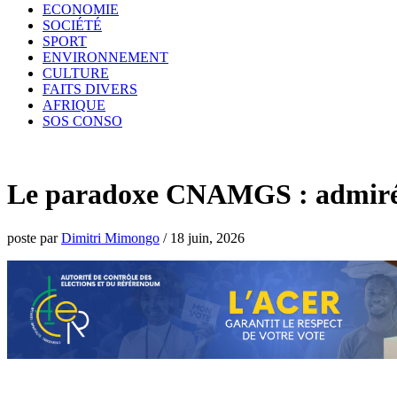
ECONOMIE
SOCIÉTÉ
SPORT
ENVIRONNEMENT
CULTURE
FAITS DIVERS
AFRIQUE
SOS CONSO
Le paradoxe CNAMGS : admirée à
poste par
Dimitri Mimongo
/
18 juin, 2026