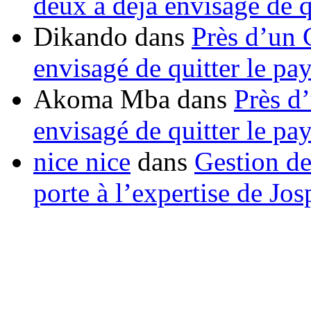
deux a déjà envisagé de q
Dikando
dans
Près d’un 
envisagé de quitter le pa
Akoma Mba
dans
Près d
envisagé de quitter le pa
nice nice
dans
Gestion de
porte à l’expertise de Jo