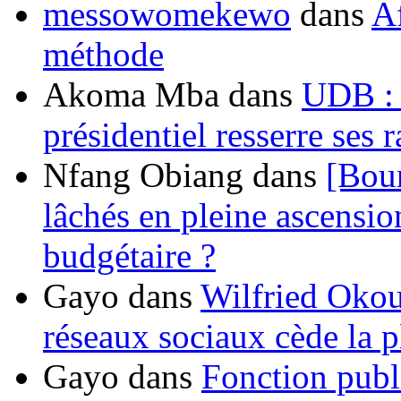
messowomekewo
dans
Af
méthode
Akoma Mba
dans
UDB : u
présidentiel resserre ses
Nfang Obiang
dans
[Bou
lâchés en pleine ascensio
budgétaire ?
Gayo
dans
Wilfried Okou
réseaux sociaux cède la pl
Gayo
dans
Fonction publ