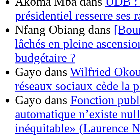
Akoma Mba
dans
UDB : u
présidentiel resserre ses
Nfang Obiang
dans
[Bou
lâchés en pleine ascensio
budgétaire ?
Gayo
dans
Wilfried Okou
réseaux sociaux cède la pl
Gayo
dans
Fonction publ
automatique n’existe nulle
inéquitable» (Laurence 