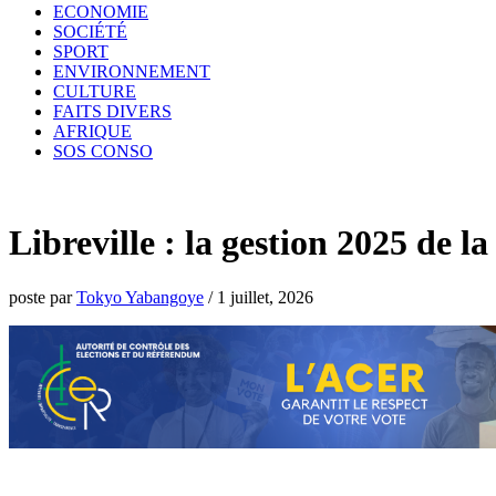
ECONOMIE
SOCIÉTÉ
SPORT
ENVIRONNEMENT
CULTURE
FAITS DIVERS
AFRIQUE
SOS CONSO
Libreville : la gestion 2025 de
poste par
Tokyo Yabangoye
/
1 juillet, 2026