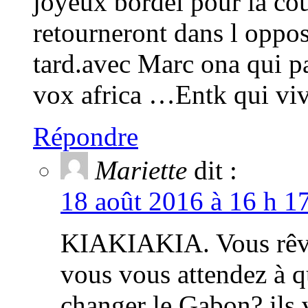
joyeux bordel pour la co
retourneront dans l oppo
tard.avec Marc ona qui pa
vox africa …Entk qui vivr
Répondre
Mariette
dit :
18 août 2016 à 16 h 1
KIAKIAKIA. Vous rêv
vous vous attendez à qu
changer le Gabon? ils 