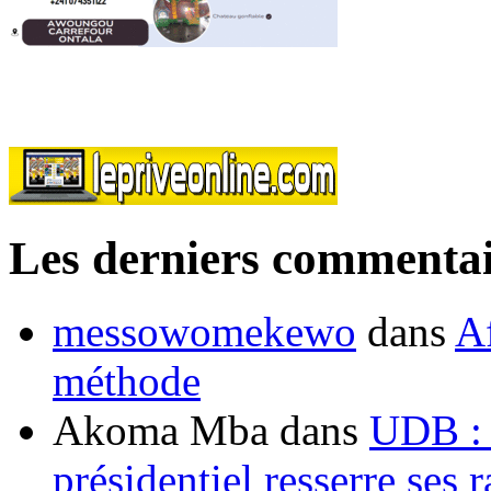
Les derniers commentai
messowomekewo
dans
Af
méthode
Akoma Mba
dans
UDB : u
présidentiel resserre ses