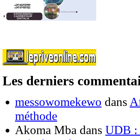
Les derniers commentai
messowomekewo
dans
Af
méthode
Akoma Mba
dans
UDB : u