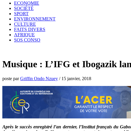
ECONOMIE
SOCIÉTÉ
SPORT
ENVIRONNEMENT
CULTURE
FAITS DIVERS
AFRIQUE
SOS CONSO
Musique : L’IFG et Ibogazik lan
poste par
Griffin Ondo Nzuey
/
15 janvier, 2018
Après le succès enregistré l’an dernier, l’Institut français du Gab