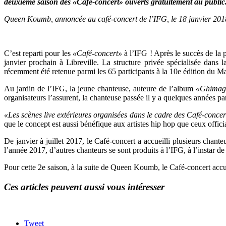
deuxième saison des «Café-concert» ouverts gratuitement au public
Queen Koumb, annoncée au café-concert de l’IFG, le 18 janvier 2018
C’est reparti pour les
«Café-concert»
à l’IFG ! Après le succès de la p
janvier prochain à Libreville. La structure privée spécialisée dan
récemment été retenue parmi les 65 participants à la 10e édition du M
Au jardin de l’IFG, la jeune chanteuse, auteure de l’album
«Ghimag
organisateurs l’assurent, la chanteuse passée il y a quelques années pa
«Les scènes live extérieures organisées dans le cadre des Café-conc
que le concept est aussi bénéfique aux artistes hip hop que ceux offic
De janvier à juillet 2017, le Café-concert a accueilli plusieurs cha
l’année 2017, d’autres chanteurs se sont produits à l’IFG, à l’instar 
Pour cette 2e saison, à la suite de Queen Koumb, le Café-concert accu
Ces articles peuvent aussi vous intéresser
Tweet