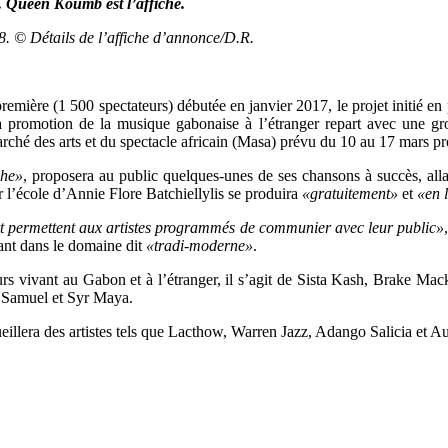
. Queen Koumb est l’affiche.
. © Détails de l’affiche d’annonce/D.R.
remière (1 500 spectateurs) débutée en janvier 2017, le projet initié en
s la promotion de la musique gabonaise à l’étranger repart avec une 
arché des arts et du spectacle africain (Masa) prévu du 10 au 17 mars pr
he»
, proposera au public quelques-unes de ses chansons à succès, all
r l’école d’Annie Flore Batchiellylis se produira
«gratuitement»
et
«en 
ert permettent aux artistes programmés de communier avec leur public»
iant dans le domaine dit
«tradi-moderne»
.
nteurs vivant au Gabon et à l’étranger, il s’agit de Sista Kash, Brake 
de Samuel et Syr Maya.
eillera des artistes tels que Lacthow, Warren Jazz, Adango Salicia et A