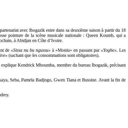
 partenariat avec Ibogazik entre dans sa deuxième saison à partir du 18
grosse pointure de la scène musicale nationale : Queen Koumb, qui a
ochain, à Abidjan en Côte d’Ivoire.
ant de
«Sissa nu bu ngussu»
à «Moniu» en passant par
«Yoghe»
. Les
live»
(sachant que les consommations sont obligatoires).
, explique Kendrick Mboumba, membre du bureau Ibogazik, précisant
Mackaya, Seba, Pamela Badjogo, Gwen Tiana et Bussine. Avant la fin de
udrey.