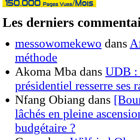
Les derniers commentai
messowomekewo
dans
Af
méthode
Akoma Mba
dans
UDB : u
présidentiel resserre ses
Nfang Obiang
dans
[Bou
lâchés en pleine ascensio
budgétaire ?