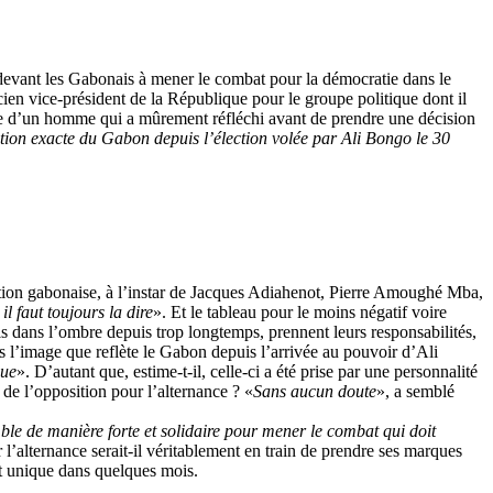
 devant les Gabonais à mener le combat pour la démocratie dans le
cien vice-président de la République pour le groupe politique dont il
sse d’un homme qui a mûrement réfléchi avant de prendre une décision
ation exacte du Gabon depuis l’élection volée par Ali Bongo le 30
sition gabonaise, à l’instar de Jacques Adiahenot, Pierre Amoughé Mba,
 il faut toujours la dire
». Et le tableau pour le moins négatif voire
is dans l’ombre depuis trop longtemps, prennent leurs responsabilités,
s l’image que reflète le Gabon depuis l’arrivée au pouvoir d’Ali
que
». D’autant que, estime-t-il, celle-ci a été prise par une personnalité
de l’opposition pour l’alternance ? «
Sans aucun doute
», a semblé
le de manière forte et solidaire pour mener le combat qui doit
 l’alternance serait-il véritablement en train de prendre ses marques
at unique dans quelques mois.