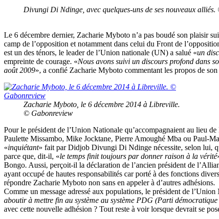
Divungi Di Ndinge, avec quelques-uns de ses nouveaux alliés
Le 6 décembre dernier, Zacharie Myboto n’a pas boudé son plaisir sui
camp de l’opposition et notamment dans celui du Front de l’opposition p
est un des ténors, le leader de l’Union nationale (UN) a salué «
un dis
empreinte de courage. «
Nous avons suivi un discours profond dans son
août 2009
», a confié Zacharie Myboto commentant les propos de son 
Zacharie Myboto, le 6 décembre 2014 à Libreville.
© Gabonreview
Pour le président de l’Union Nationale qu’accompagnaient au lieu de l
Paulette Missambo, Mike Jocktane, Pierre Amoughé Mba ou Paul-Marie G
«
inquiétant
» fait par Didjob Divungi Di Ndinge nécessite, selon lui, q
parce que, dit-il, «
le temps finit toujours par donner raison à la vérité
Bongo. Aussi, perçoit-il la déclaration de l’ancien président de l’Al
ayant occupé de hautes responsabilités car porté à des fonctions diver
répondre Zacharie Myboto non sans en appeler à d’autres adhésions.
Comme un message adressé aux populations, le président de l’Union Na
aboutir à mettre fin au système au système PDG (Parti démocratique 
avec cette nouvelle adhésion ? Tout reste à voir lorsque devrait se po