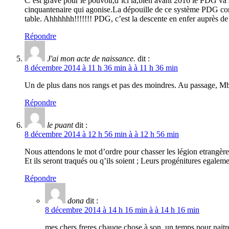
C’est grave pour le pouvoir,d’ici là,bien avant 2016 le PDG va
cinquantenaire qui agonise.La dépouille de ce système PDG cont
table. Ahhhhhh!!!!!!! PDG, c’est la descente en enfer auprès d
Répondre
J'ai mon acte de naissance.
dit :
8 décembre 2014 à 11 h 36 min à à 11 h 36 min
Un de plus dans nos rangs et pas des moindres. Au passage, Mba 
Répondre
le puant
dit :
8 décembre 2014 à 12 h 56 min à à 12 h 56 min
Nous attendons le mot d’ordre pour chasser les légion etrang
Et ils seront traqués ou q’ils soient ; Leurs progénitures egaleme
Répondre
dona
dit :
8 décembre 2014 à 14 h 16 min à à 14 h 16 min
mes chers freres chauqe chose à son, un temps pour naitre, 