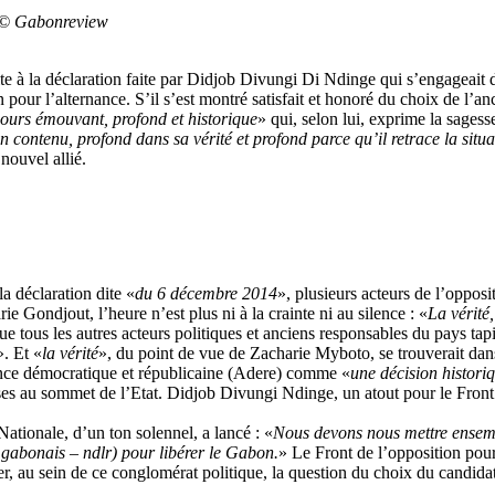
. © Gabonreview
te à la déclaration faite par Didjob Divungi Di Ndinge qui s’engageait
our l’alternance. S’il s’est montré satisfait et honoré du choix de l’an
cours émouvant, profond et historique
» qui, selon lui, exprime la sage
 contenu, profond dans sa vérité et profond parce qu’il retrace la situ
nouvel allié.
a déclaration dite «
du 6 décembre 2014
», plusieurs acteurs de l’oppo
ondjout, l’heure n’est plus ni à la crainte ni au silence : «
La vérité,
ue tous les autres acteurs politiques et anciens responsables du pays tap
». Et «
la vérité
», du point de vue de Zacharie Myboto, se trouverait dan
liance démocratique et républicaine (Adere) comme «
une décision histori
ses au sommet de l’Etat. Didjob Divungi Ndinge, un atout pour le Front 
tionale, d’un ton solennel, a lancé : «
Nous devons nous mettre ensemb
gabonais – ndlr) pour libérer le Gabon.
» Le Front de l’opposition pour
ser, au sein de ce conglomérat politique, la question du choix du candid