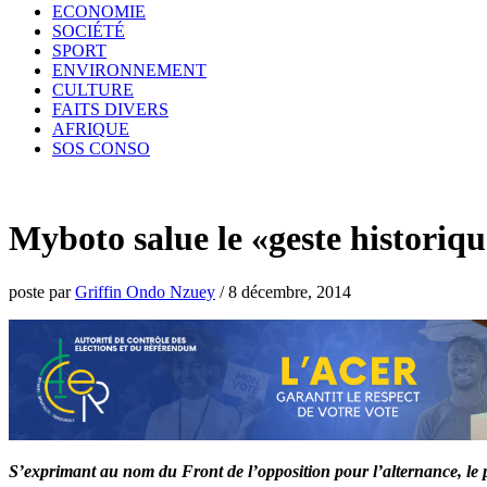
ECONOMIE
SOCIÉTÉ
SPORT
ENVIRONNEMENT
CULTURE
FAITS DIVERS
AFRIQUE
SOS CONSO
Myboto salue le «geste historiq
poste par
Griffin Ondo Nzuey
/
8 décembre, 2014
S’exprimant au nom du Front de l’opposition pour l’alternance, le p