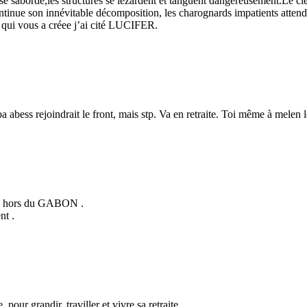
 se sabordé,les structures se lézardent et tanguent dangereusement.Le c
inue son innévitable décomposition, les charognards impatients attenden
e qui vous a créee j’ai cité LUCIFER.
abess rejoindrait le front, mais stp. Va en retraite. Toi même à melen l
ère hors du GABON .
nt .
pour grandir, traviller et vivre sa retraite.