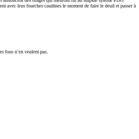
iel annoncent des orages qui mettront fin au stupide sytème PDG
t avec leus fourches caudines le moment de faire le deuil et passer à
es fous n’en veulent pas.