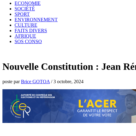
ECONOMIE
SOCIÉTÉ
SPORT
ENVIRONNEMENT
CULTURE
FAITS DIVERS
AFRIQUE
SOS CONSO
Nouvelle Constitution : Jean Ré
poste par
Brice GOTOA
/
3 octobre, 2024