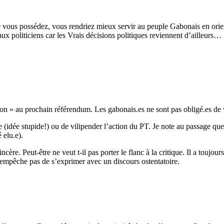
ous possédez, vous rendriez mieux servir au peuple Gabonais en orien
x politiciens car les Vrais décisions politiques reviennent d’ailleurs…
Non » au prochain référendum. Les gabonais.es ne sont pas obligé.es de 
ile (idée stupide!) ou de vilipender l’action du PT. Je note au passage 
 elu.e).
ncère. Peut-être ne veut t-il pas porter le flanc à la critique. Il a toujo
’empêche pas de s’exprimer avec un discours ostentatoire.