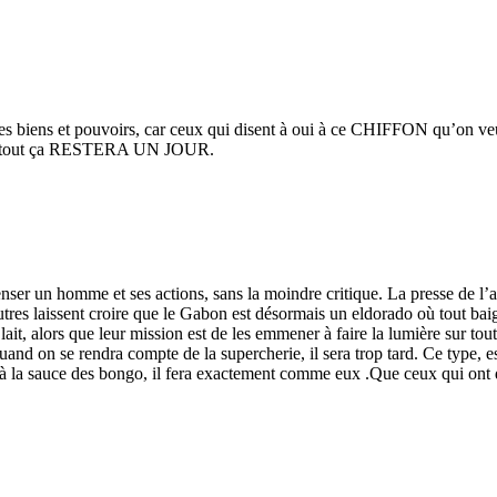
t, les biens et pouvoirs, car ceux qui disent à oui à ce CHIFFON qu’on
que tout ça RESTERA UN JOUR.
ncenser un homme et ses actions, sans la moindre critique. La presse de 
autres laissent croire que le Gabon est désormais un eldorado où tout ba
lait, alors que leur mission est de les emmener à faire la lumière sur tout
 on se rendra compte de la supercherie, il sera trop tard. Ce type, es
 la sauce des bongo, il fera exactement comme eux .Que ceux qui ont d