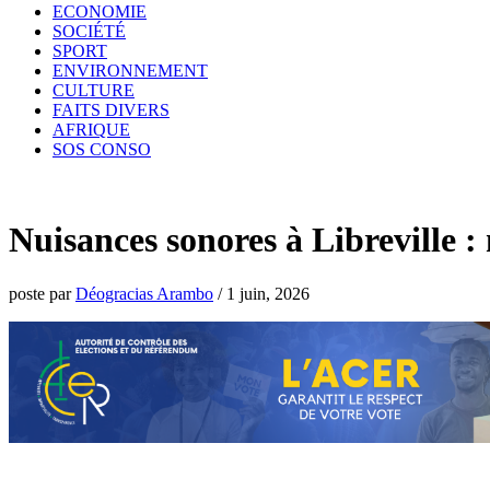
ECONOMIE
SOCIÉTÉ
SPORT
ENVIRONNEMENT
CULTURE
FAITS DIVERS
AFRIQUE
SOS CONSO
Nuisances sonores à Libreville : 
poste par
Déogracias Arambo
/
1 juin, 2026