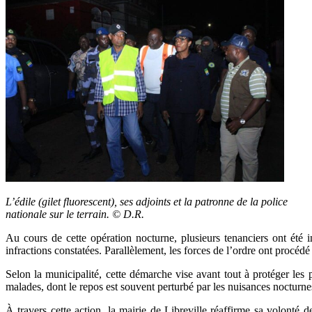
L’édile (gilet fluorescent), ses adjoints et la patronne de la police
nationale sur le terrain. © D.R.
Au cours de cette opération nocturne, plusieurs tenanciers ont été in
infractions constatées. Parallèlement, les forces de l’ordre ont procédé 
Selon la municipalité, cette démarche vise avant tout à protéger les
malades, dont le repos est souvent perturbé par les nuisances nocturne
À travers cette action, la mairie de Libreville réaffirme sa volonté d