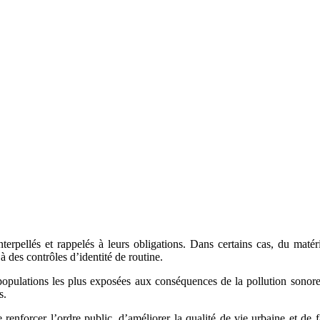
terpellés et rappelés à leurs obligations. Dans certains cas, du matér
à des contrôles d’identité de routine.
 populations les plus exposées aux conséquences de la pollution sonor
s.
e renforcer l’ordre public, d’améliorer la qualité de vie urbaine et de f