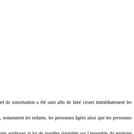
iel de sonorisation a été saisi afin de faire cesser immédiatement les
e, notamment les enfants, les personnes âgées ainsi que les personnes
aire appliquer la loi de manière équitable sur l’ensemble du territoire