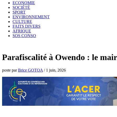
ECONOMIE
SOCIÉTÉ
SPORT
ENVIRONNEMENT
CULTURE
FAITS DIVERS
AFRIQUE
SOS CONSO
Parafiscalité à Owendo : le maire
poste par
Brice GOTOA
/
1 juin, 2026