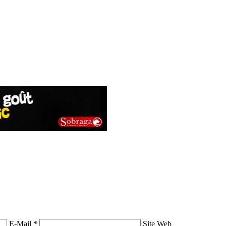
E-Mail *
Site Web