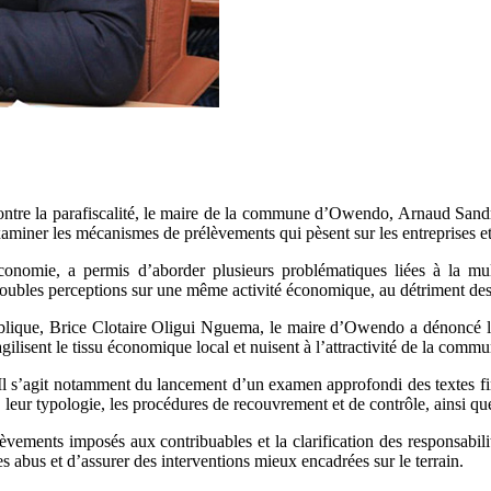
r contre la parafiscalité, le maire de la commune d’Owendo, Arnaud Sand
aminer les mécanismes de prélèvements qui pèsent sur les entreprises et
Économie, a permis d’aborder plusieurs problématiques liées à la m
doubles perceptions sur une même activité économique, au détriment des 
blique, Brice Clotaire Oligui Nguema, le maire d’Owendo a dénoncé les
gilisent le tissu économique local et nuisent à l’attractivité de la commu
 Il s’agit notamment du lancement d’un examen approfondi des textes fina
, leur typologie, les procédures de recouvrement et de contrôle, ainsi qu
élèvements imposés aux contribuables et la clarification des responsabil
les abus et d’assurer des interventions mieux encadrées sur le terrain.