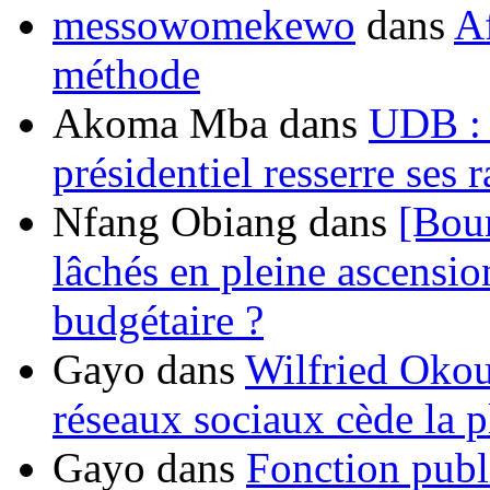
messowomekewo
dans
Af
méthode
Akoma Mba
dans
UDB : u
présidentiel resserre ses
Nfang Obiang
dans
[Bou
lâchés en pleine ascensio
budgétaire ?
Gayo
dans
Wilfried Okou
réseaux sociaux cède la pl
Gayo
dans
Fonction publ