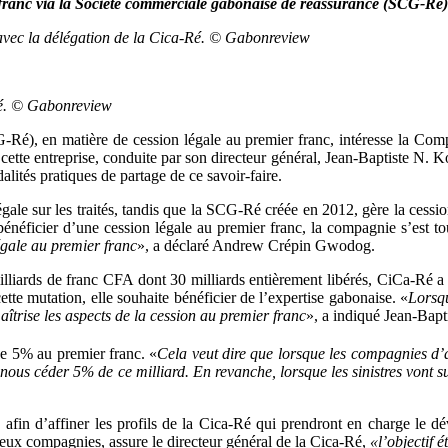
 franc via la Société commerciale gabonaise de réassurance (SCG-Ré)
avec la délégation de la Cica-Ré. © Gabonreview
Ré. © Gabonreview
G-Ré), en matière de cession légale au premier franc, intéresse la 
ette entreprise, conduite par son directeur général, Jean-Baptiste N. Kou
tés pratiques de partage de ce savoir-faire.
gale sur les traités, tandis que la SCG-Ré créée en 2012, gère la cessio
e bénéficier d’une cession légale au premier franc, la compagnie s’est
égale au premier franc
», a déclaré Andrew Crépin Gwodog.
illiards de franc CFA dont 30 milliards entièrement libérés, CiCa-Ré a
tte mutation, elle souhaite bénéficier de l’expertise gabonaise. «
Lorsq
aîtrise les aspects de la cession au premier franc
», a indiqué Jean-Bap
de 5% au premier franc. «
Cela veut dire que lorsque les compagnies d’a
nt nous céder 5% de ce milliard. En revanche, lorsque les sinistres vont 
afin d’affiner les profils de la Cica-Ré qui prendront en charge le dé
eux compagnies, assure le directeur général de la Cica-Ré,
«l’objectif 