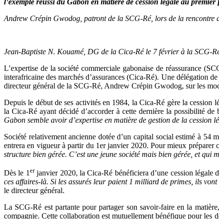
l’exemple réussi du Gabon en matière de cession légale au premier
Andrew Crépin Gwodog, patront de la SCG-Ré, lors de la rencontre 
Jean-Baptiste N. Kouamé, DG de la Cica-Ré le 7 février à la SCG-
L’expertise de la société commerciale gabonaise de réassurance (SC
interafricaine des marchés d’assurances (Cica-Ré). Une délégation de c
directeur général de la SCG-Ré, Andrew Crépin Gwodog, sur les modali
Depuis le début de ses activités en 1984, la Cica-Ré gère la cession lé
la Cica-Ré ayant décidé d’accorder à cette dernière la possibilité d
Gabon semble avoir d’expertise en matière de gestion de la cession l
Société relativement ancienne dotée d’un capital social estimé à 54 m
entrera en vigueur à partir du 1er janvier 2020. Pour mieux préparer ce
structure bien gérée. C’est une jeune société mais bien gérée, et qui m
er
Dès le 1
janvier 2020, la Cica-Ré bénéficiera d’une cession légale 
ces affaires-là. Si les assurés leur paient 1 milliard de primes, ils vo
le directeur général.
La SCG-Ré est partante pour partager son savoir-faire en la matière, 
compagnie. Cette collaboration est mutuellement bénéfique pour les d