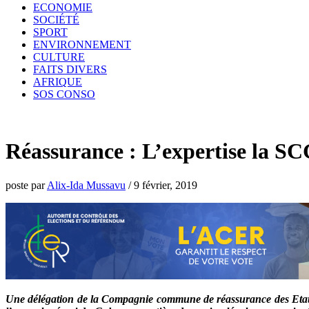
ECONOMIE
SOCIÉTÉ
SPORT
ENVIRONNEMENT
CULTURE
FAITS DIVERS
AFRIQUE
SOS CONSO
Réassurance : L’expertise la SC
poste par
Alix-Ida Mussavu
/
9 février, 2019
Une délégation de la Compagnie commune de réassurance des Etats me