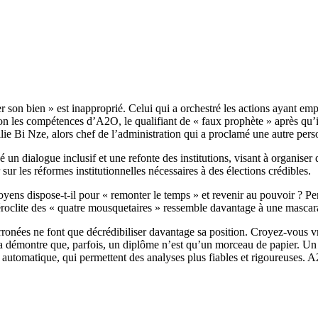
r son bien » est inapproprié. Celui qui a orchestré les actions ayant
les compétences d’A2O, le qualifiant de « faux prophète » après qu’il a
ilie Bi Nze, alors chef de l’administration qui a proclamé une autre pe
 dialogue inclusif et une refonte des institutions, visant à organiser des
 les réformes institutionnelles nécessaires à des élections crédibles.
yens dispose-t-il pour « remonter le temps » et revenir au pouvoir ? 
roclite des « quatre mousquetaires » ressemble davantage à une mascarad
rronées ne font que décrédibiliser davantage sa position. Croyez-vous v
la démontre que, parfois, un diplôme n’est qu’un morceau de papier. Un
automatique, qui permettent des analyses plus fiables et rigoureuses. A2