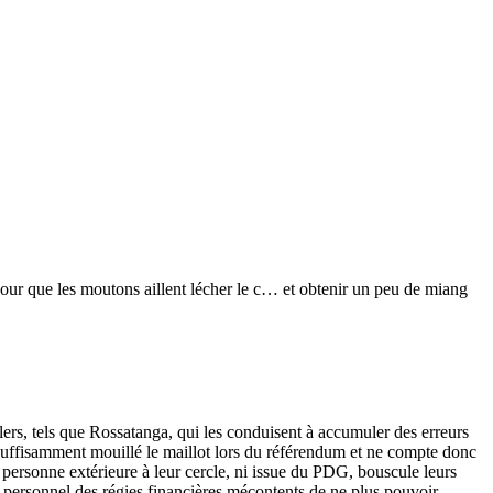
pour que les moutons aillent lécher le c… et obtenir un peu de miang
ers, tels que Rossatanga, qui les conduisent à accumuler des erreurs
 suffisamment mouillé le maillot lors du référendum et ne compte donc
e personne extérieure à leur cercle, ni issue du PDG, bouscule leurs
e personnel des régies financières mécontents de ne plus pouvoir