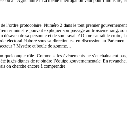
orêts ou à l’Agriculture ? La même interrogation vaut pour l’Industrie, la
 de l’ordre protocolaire. Numéro 2 dans le tout premier gouvernement
mier ministre pouvait expliquer son passage au troisième rang, son
n désaveu de sa personne et de son travail ? On ne saurait le croire, la
e électoral élaboré sous sa direction est en discussion au Parlement.
ce secteur ? Mystère et boule de gomme…
é un quelconque rôle. Comme si les événements ne s’enchainaient pas,
t été jugés dignes de rejoindre l’équipe gouvernementale. En revanche,
, mais on cherche encore à comprendre.