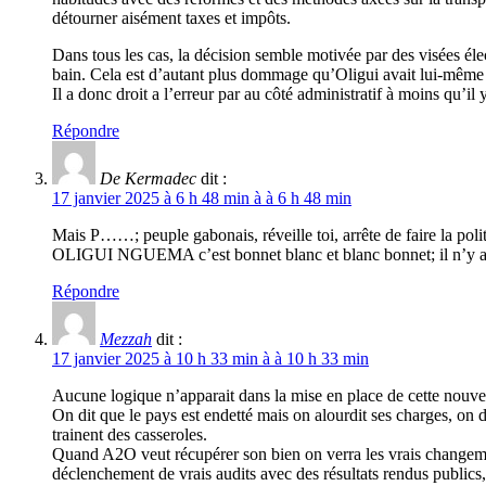
détourner aisément taxes et impôts.
Dans tous les cas, la décision semble motivée par des visées élec
bain. Cela est d’autant plus dommage qu’Oligui avait lui-même c
Il a donc droit a l’erreur par au côté administratif à moins qu’il
Répondre
De Kermadec
dit :
17 janvier 2025 à 6 h 48 min à à 6 h 48 min
Mais P……; peuple gabonais, réveille toi, arrête de faire la polit
OLIGUI NGUEMA c’est bonnet blanc et blanc bonnet; il n’y a que 
Répondre
Mezzah
dit :
17 janvier 2025 à 10 h 33 min à à 10 h 33 min
Aucune logique n’apparait dans la mise en place de cette nouve
On dit que le pays est endetté mais on alourdit ses charges, o
trainent des casseroles.
Quand A2O veut récupérer son bien on verra les vrais chang
déclenchement de vrais audits avec des résultats rendus publics, 