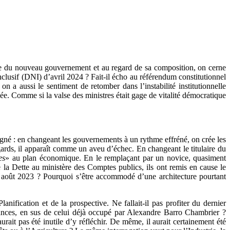
ture du nouveau gouvernement et au regard de sa composition, on cerne
 inclusif (DNI) d’avril 2024 ? Fait-il écho au référendum constitutionnel
n a aussi le sentiment de retomber dans l’instabilité institutionnelle
. Comme si la valse des ministres était gage de vitalité démocratique
ligné : en changeant les gouvernements à un rythme effréné, on crée les
égards, il apparaît comme un aveu d’échec. En changeant le titulaire du
es
» au plan économique. En le remplaçant par un novice, quasiment
de la Dette au ministère des Comptes publics, ils ont remis en cause le
 30 août 2023 ? Pourquoi s’être accommodé d’une architecture pourtant
anification et de la prospective. Ne fallait-il pas profiter du dernier
nances, en sus de celui déjà occupé par Alexandre Barro Chambrier ?
urait pas été inutile d’y réfléchir. De même, il aurait certainement été