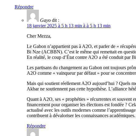
Répondre
Gayo
dit :
18 janvier 2025 à 5 h 13 min à à 5 h 13 min
Cher Mezza,
Le Gabon n’appartient pas à A2O, et parler de « récupére
Bi Nze (ACBBN). C’est le même qui remettait en question 
En réalité, le coup d’État contre A2O a été conduit par B
Les partisans du changement au Gabon ont toujours prôné un
A2O comme « vainqueur par défaut » pour se concentrer sur
Mais qui soutient réellement A2O aujourd’hui ? Quels mo
Akbar ne soutiennent pas cette hypothèse. L’alliance hété
Quant à A2O, ses « prophéties » récurrentes et souvent e
financement pour organiser les élections est fondée ? Ce
actualisé avec les outils modernes comme l’apprentissage 
contribuent à dévaloriser les connaissances académiques.
Répondre