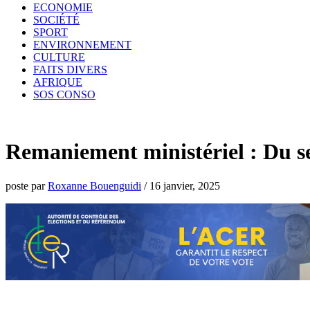
ECONOMIE
SOCIÉTÉ
SPORT
ENVIRONNEMENT
CULTURE
FAITS DIVERS
AFRIQUE
SOS CONSO
Remaniement ministériel : Du se
poste par
Roxanne Bouenguidi
/
16 janvier, 2025