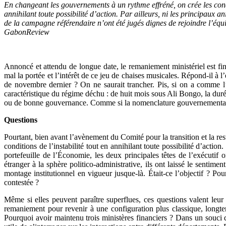
En changeant les gouvernements à un rythme effréné, on crée les condit
annihilant toute possibilité d’action. Par ailleurs, ni les principaux 
de la campagne référendaire n’ont été jugés dignes de rejoindre l’é
GabonReview
Annoncé et attendu de longue date, le remaniement ministériel est fi
mal la portée et l’intérêt de ce jeu de chaises musicales. Répond-il à l
de novembre dernier ? On ne saurait trancher. Pis, si on a comme l’im
caractéristique du régime déchu : de huit mois sous Ali Bongo, la du
ou de bonne gouvernance. Comme si la nomenclature gouvernementale ne 
Questions
Pourtant, bien avant l’avènement du Comité pour la transition et la re
conditions de l’instabilité tout en annihilant toute possibilité d’act
portefeuille de l’Économie, les deux principales têtes de l’exécutif
étranger à la sphère politico-administrative, ils ont laissé le sentim
montage institutionnel en vigueur jusque-là. Était-ce l’objectif ? P
contestée ?
Même si elles peuvent paraître superflues, ces questions valent leur p
remaniement pour revenir à une configuration plus classique, longt
Pourquoi avoir maintenu trois ministères financiers ? Dans un souci de 