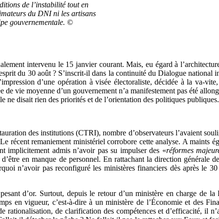
ions de l’instabilité tout en
animateurs du DNI ni les artisans
quipe gouvernementale. ©
nalement intervenu le 15 janvier courant. Mais, eu égard à l’architec
’esprit du 30 août ? S’inscrit-il dans la continuité du Dialogue national
pression d’une opération à visée électoraliste, décidée à la va-vite, o
rée de vie moyenne d’un gouvernement n’a manifestement pas été allongée
disait rien des priorités et de l’orientation des politiques publiques.
stauration des institutions (CTRI), nombre d’observateurs l’avaient sou
ion. Le récent remaniement ministériel corrobore cette analyse. A maints 
 ont implicitement admis n’avoir pas su impulser des «
réformes majeur
ent d’être en manque de personnel. En rattachant la direction générale 
ourquoi n’avoir pas reconfiguré les ministères financiers dès après le
esant d’or. Surtout, depuis le retour d’un ministère en charge de la Pl
emps en vigueur, c’est-à-dire à un ministère de l’Économie et des Fi
rationalisation, de clarification des compétences et d’efficacité, il n’a