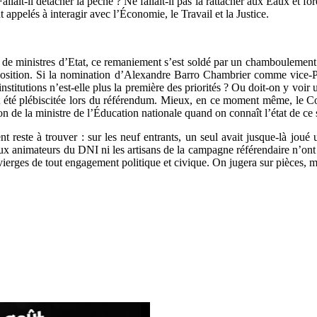
 Fallait-il détacher la pêche ? Ne fallait-il pas la rattacher aux Eaux et f
 appelés à interagir avec l’Économie, le Travail et la Justice.
g de ministres d’Etat, ce remaniement s’est soldé par un chamboulement
osition. Si la nomination d’Alexandre Barro Chambrier comme vice-Pre
stitutions n’est-elle plus la première des priorités ? Ou doit-on y voir u
 été plébiscitée lors du référendum. Mieux, en ce moment même, le Cod
n de la ministre de l’Éducation nationale quand on connaît l’état de 
t reste à trouver : sur les neuf entrants, un seul avait jusque-là jou
paux animateurs du DNI ni les artisans de la campagne référendaire n’on
ou vierges de tout engagement politique et civique. On jugera sur pièces