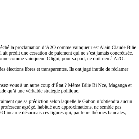
 empêché la proclamation d’A2O comme vainqueur est Alain Claude Bilie
it prédit une cessation de paiement qui ne s’est jamais concrétisée.
rsonne comme vainqueur. Oligui, pour sa part, ne doit rien à A2O.
 élections libres et transparentes. Ils ont jugé inutile de réclamer
Pensez-vous à un autre coup d’État ? Même Bilie Bi Nze, Maganga et
e qu’à une véritable stratégie politique.
raiment que sa prédiction selon laquelle le Gabon n’obtiendra aucun
 professeur agrégé, habitué aux approximations, ne semble pas
O incarne désormais ces figures qui, par leurs théories bancales,