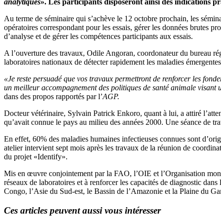
analytiques
». Les participants disposeront ainsi des indications pr
Au terme de séminaire qui s’achève le 12 octobre prochain, les séminari
opératoires correspondant pour les essais, gérer les données brutes produ
d’analyse et de gérer les compétences participants aux essais.
A l’ouverture des travaux, Odile Angoran, coordonateur du bureau régi
laboratoires nationaux de détecter rapidement les maladies émergentes
«Je reste persuadé que vos travaux permettront de renforcer les fonde
un meilleur accompagnement des politiques de santé animale visant 
dans des propos rapportés par l’
AGP.
Docteur vétérinaire, Sylvain Patrick Enkoro, quant à lui, a attiré l’a
qu’avait connue le pays au milieu des années 2000. Une séance de travai
En effet, 60% des maladies humaines infectieuses connues sont d’orig
atelier intervient sept mois après les travaux de la réunion de coordin
du projet «Identify».
Mis en œuvre conjointement par la FAO, l’OIE et l’Organisation mondia
réseaux de laboratoires et à renforcer les capacités de diagnostic dans 
Congo, l’Asie du Sud-est, le Bassin de l’Amazonie et la Plaine du Ga
Ces articles peuvent aussi vous intéresser