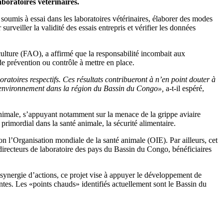
aboratoires vétérinaires.
 soumis à essai dans les laboratoires vétérinaires, élaborer des modes
urveiller la validité des essais entrepris et vérifier les données
ulture (FAO), a affirmé que la responsabilité incombait aux
e prévention ou contrôle à mettre en place.
atoires respectifs. Ces résultats contribueront à n’en point douter à
l’environnement dans la région du Bassin du Congo»,
a-t-il espéré,
 animale, s’appuyant notamment sur la menace de la grippe aviaire
primordial dans la santé animale, la sécurité alimentaire.
l’Organisation mondiale de la santé animale (OIE). Par ailleurs, cet
 directeurs de laboratoire des pays du Bassin du Congo, bénéficiaires
synergie d’actions, ce projet vise à appuyer le développement de
tes. Les «points chauds» identifiés actuellement sont le Bassin du