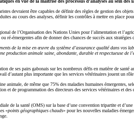
atiques en vue de la maîtrise des processus d’analyses au sein des l
stes devraient être capables de définir des règles de gestion des objets
ites au cours des analyses, définir les contrôles à mettre en place pour s
onal de l’Organisation des Nations Unies pour l’alimentation et l’agric
 ou ré-émergentes afin de donner des chances de succès aux stratégies d
ments de la mise en œuvre du système d’assurance qualité dans vos labor
une production animale saine, abondante, durable et respectueuse de 
ttention de ses pairs gabonais sur les nombreux défis en matière de santé
l d’autant plus importante que les services vétérinaires jouent un rôle 
ine animale, de même que 75% des maladies humaines émergentes, selon 
ation et de programmation des directeurs des services vétérinaires et des
le de la santé (OMS) sur la base d’une convention tripartite et d’une 
les «
points géographiques chauds
» pour les nouvelles maladies émergen
nge.