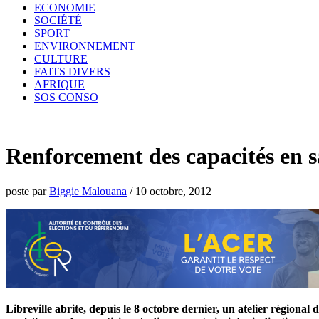
ECONOMIE
SOCIÉTÉ
SPORT
ENVIRONNEMENT
CULTURE
FAITS DIVERS
AFRIQUE
SOS CONSO
Renforcement des capacités en s
poste par
Biggie Malouana
/
10 octobre, 2012
Libreville abrite, depuis le 8 octobre dernier, un atelier régional