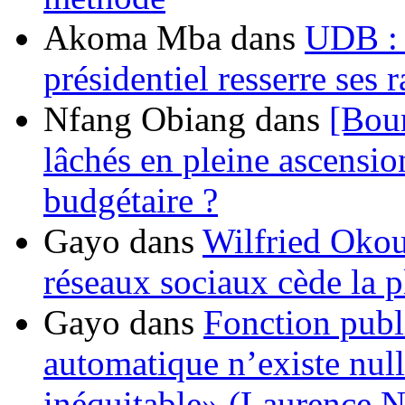
Akoma Mba
dans
UDB : u
présidentiel resserre ses
Nfang Obiang
dans
[Bou
lâchés en pleine ascensio
budgétaire ?
Gayo
dans
Wilfried Okou
réseaux sociaux cède la pl
Gayo
dans
Fonction publ
automatique n’existe nulle
inéquitable» (Laurence 