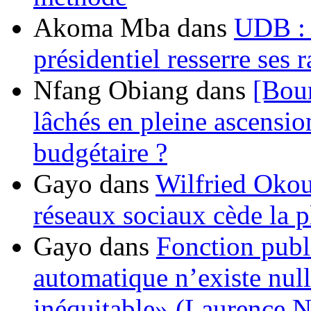
Akoma Mba
dans
UDB : u
présidentiel resserre ses
Nfang Obiang
dans
[Bou
lâchés en pleine ascensio
budgétaire ?
Gayo
dans
Wilfried Okou
réseaux sociaux cède la pl
Gayo
dans
Fonction publ
automatique n’existe nulle
inéquitable» (Laurence 