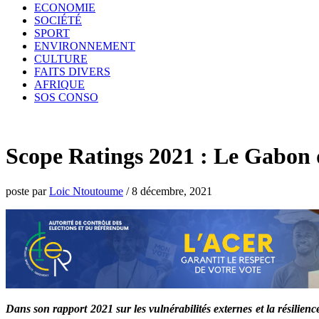
ECONOMIE
SOCIÉTÉ
SPORT
ENVIRONNEMENT
CULTURE
FAITS DIVERS
AFRIQUE
SOS CONSO
Scope Ratings 2021 : Le Gabon d
poste par
Loic Ntoutoume
/
8 décembre, 2021
Dans son rapport 2021 sur les vulnérabilités externes et la résilien