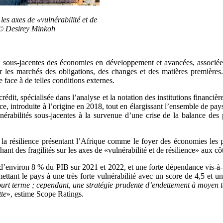
les axes de «vulnérabilité et de
. © Desirey Minkoh
s sous-jacentes des économies en développement et avancées, associée
r les marchés des obligations, des changes et des matières premières.
 face à de telles conditions externes.
dit, spécialisée dans l’analyse et la notation des institutions financière
lience, introduite à l’origine en 2018, tout en élargissant l’ensemble d
érabilités sous-jacentes à la survenue d’une crise de la balance des p
 et la résilience présentant l’Afrique comme le foyer des économies les
hant des fragilités sur les axes de «vulnérabilité et de résilience» aux c
’environ 8 % du PIB sur 2021 et 2022, et une forte dépendance vis-à-vi
mettant le pays à une très forte vulnérabilité avec un score de 4,5 et un
ourt terme ; cependant, une stratégie prudente d’endettement à moyen t
tte
», estime Scope Ratings.