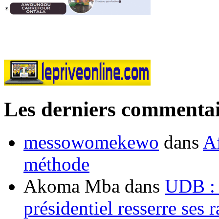
Les derniers commentai
messowomekewo
dans
Af
méthode
Akoma Mba
dans
UDB : u
présidentiel resserre ses