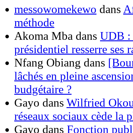
messowomekewo
dans
Af
méthode
Akoma Mba
dans
UDB : u
présidentiel resserre ses
Nfang Obiang
dans
[Bou
lâchés en pleine ascensio
budgétaire ?
Gayo
dans
Wilfried Okou
réseaux sociaux cède la pl
Gayo
dans
Fonction publ