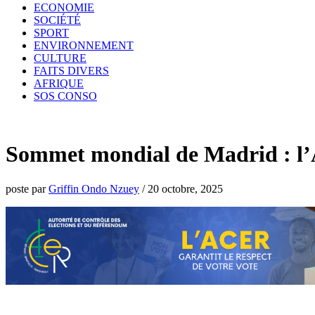
ECONOMIE
SOCIÉTÉ
SPORT
ENVIRONNEMENT
CULTURE
FAITS DIVERS
AFRIQUE
SOS CONSO
Sommet mondial de Madrid : l’Af
poste par
Griffin Ondo Nzuey
/
20 octobre, 2025