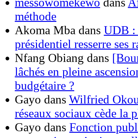
messowomekewo
dans
Af
méthode
Akoma Mba
dans
UDB : u
présidentiel resserre ses
Nfang Obiang
dans
[Bou
lâchés en pleine ascensio
budgétaire ?
Gayo
dans
Wilfried Okou
réseaux sociaux cède la pl
Gayo
dans
Fonction publ