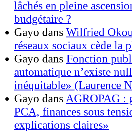
lâchés en pleine ascensio
budgétaire ?
Gayo
dans
Wilfried Okou
réseaux sociaux cède la pl
Gayo
dans
Fonction publ
automatique n’existe nulle
inéquitable» (Laurence 
Gayo
dans
AGROPAG : gou
PCA, finances sous tens
explications claires»