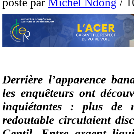
poste par
Michel Ndong
/
1
Derrière l’apparence ban
les enquêteurs ont découv
inquiétantes : plus de 
redoutable circulaient dis
Gentil. Entre argent liqui