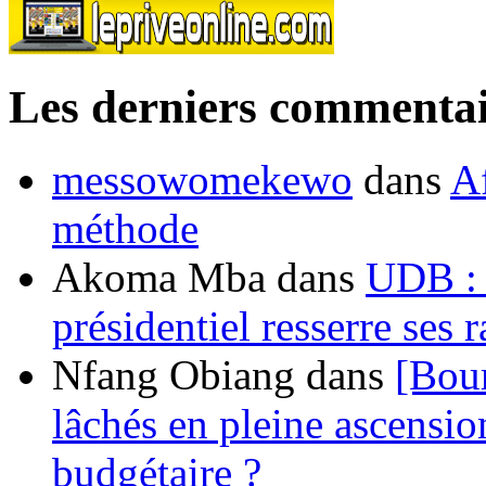
Les derniers commentai
messowomekewo
dans
Af
méthode
Akoma Mba
dans
UDB : u
présidentiel resserre ses
Nfang Obiang
dans
[Bou
lâchés en pleine ascensio
budgétaire ?