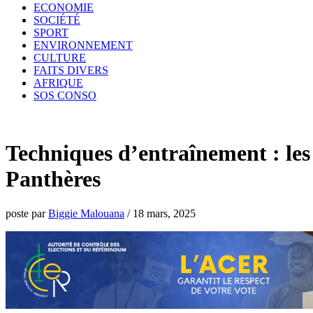
ECONOMIE
SOCIÉTÉ
SPORT
ENVIRONNEMENT
CULTURE
FAITS DIVERS
AFRIQUE
SOS CONSO
Techniques d’entraînement : les
Panthères
poste par
Biggie Malouana
/
18 mars, 2025