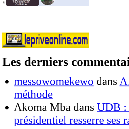
Les derniers commentai
messowomekewo
dans
Af
méthode
Akoma Mba
dans
UDB : u
présidentiel resserre ses