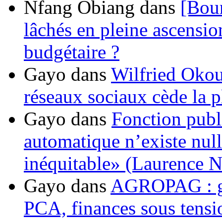
Nfang Obiang
dans
[Bou
lâchés en pleine ascensio
budgétaire ?
Gayo
dans
Wilfried Okou
réseaux sociaux cède la pl
Gayo
dans
Fonction publ
automatique n’existe nulle
inéquitable» (Laurence 
Gayo
dans
AGROPAG : gou
PCA, finances sous tens