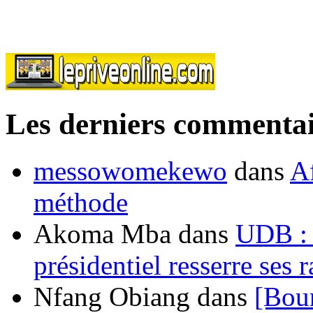
Les derniers commentai
messowomekewo
dans
Af
méthode
Akoma Mba
dans
UDB : u
présidentiel resserre ses
Nfang Obiang
dans
[Bou