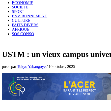
ECONOMIE
SOCIÉTÉ
SPORT
ENVIRONNEMENT
CULTURE
FAITS DIVERS
AFRIQUE
SOS CONSO
USTM : un vieux campus univers
poste par
Tokyo Yabangoye
/
10 octobre, 2025