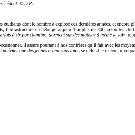
précédent. © D.R.
s étudiants dont le nombre a explosé ces dernières années, et encore plu
s, l’infrastructure en héberge aujourd’hui plus de 800, selon les chif
parfois à six par chambre, dorment sur des matelas à même le sol»
, rap
occasionner, il assure pourtant à nos confrères qu’il fait avec les moye
lait éviter que des jeunes errent sans toit»
, se défend le recteur, invoqua