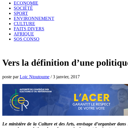
ECONOMIE
SOCIÉTÉ
SPORT
ENVIRONNEMENT
CULTURE
FAITS DIVERS
AFRIQUE
SOS CONSO
Vers la définition d’une politiqu
poste par
Loic Ntoutoume
/
3 janvier, 2017
Le ministère de la Culture et des Arts, envisage d’organiser dans 