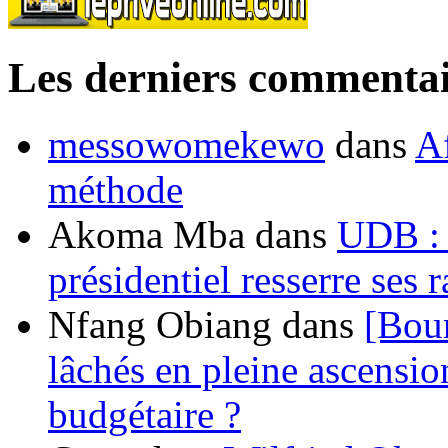
Les derniers commentai
messowomekewo
dans
Af
méthode
Akoma Mba
dans
UDB : u
présidentiel resserre ses
Nfang Obiang
dans
[Bou
lâchés en pleine ascensio
budgétaire ?