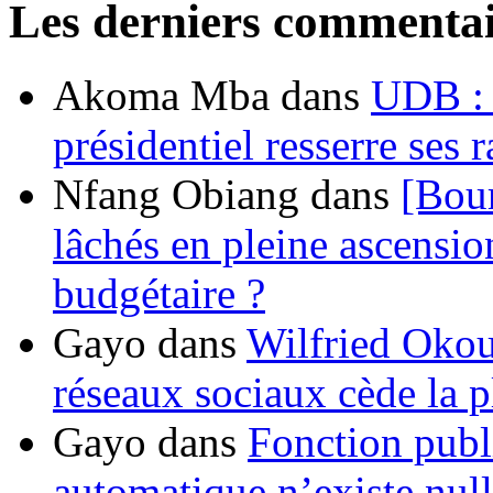
Les derniers commentai
Akoma Mba
dans
UDB : u
présidentiel resserre ses
Nfang Obiang
dans
[Bou
lâchés en pleine ascensio
budgétaire ?
Gayo
dans
Wilfried Okou
réseaux sociaux cède la pl
Gayo
dans
Fonction publ
automatique n’existe nulle