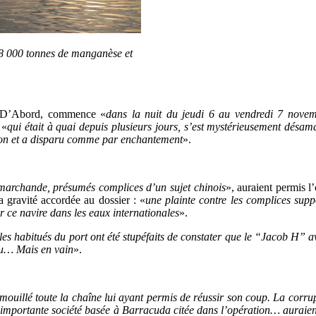
48 000 tonnes de manganèse et
bon D’Abord, commence «
dans la nuit du jeudi 6 au vendredi 7 novem
 «
qui était à quai depuis plusieurs jours, s’est mystérieusement dés
ison et a disparu comme par enchantement
».
 marchande, présumés complices d’un sujet chinois
», auraient permis l
a gravité accordée au dossier : «
une plainte contre les complices sup
r ce navire dans les eaux internationales
».
 les habitués du port ont été stupéfaits de constater que le “Jacob H” a
au… Mais en vain
».
 mouillé toute la chaîne lui ayant permis de réussir son coup. La corr
t importante société basée à Barracuda citée dans l’opération… aurai