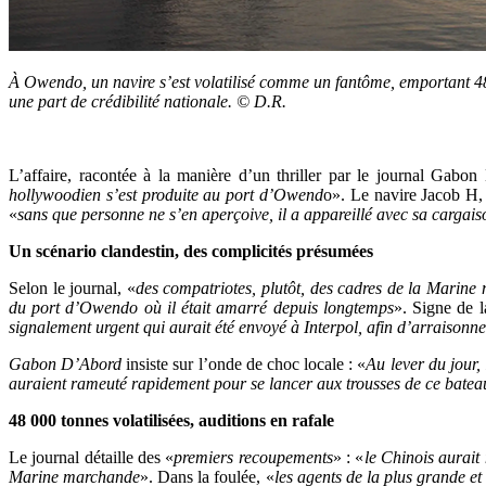
À Owendo, un navire s’est volatilisé comme un fantôme, emportant 
une part de crédibilité nationale. © D.R.
L’affaire, racontée à la manière d’un thriller par le journal Ga
hollywoodien s’est produite au port d’Owend
o». Le navire Jacob H,
«
sans que personne ne s’en aperçoive, il a appareillé avec sa carga
Un scénario clandestin, des complicités présumées
Selon le journal, «
des compatriotes, plutôt, des cadres de la Marine
du port d’Owendo où il était amarré depuis longtemps
». Signe de l
signalement urgent qui aurait été envoyé à Interpol, afin d’arraisonne
Gabon D’Abord
insiste sur l’onde de choc locale : «
Au lever du jour,
auraient rameuté rapidement pour se lancer aux trousses de ce bate
48 000 tonnes volatilisées, auditions en rafale
Le journal détaille des «
premiers recoupements
» : «
le Chinois aurait
Marine marchande
». Dans la foulée, «
les agents de la plus grande e