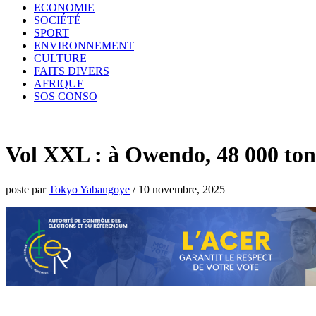
ECONOMIE
SOCIÉTÉ
SPORT
ENVIRONNEMENT
CULTURE
FAITS DIVERS
AFRIQUE
SOS CONSO
Vol XXL : à Owendo, 48 000 ton
poste par
Tokyo Yabangoye
/
10 novembre, 2025