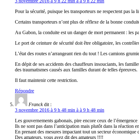
3 novembre 2016 à 9 h 22 min à à 9 h 22 min
Pour la sécurité, puisque les transporteurs ne respectent pas la l
Certains transporteurs n’ont plus de réflexe de la bonne conduite
Au Gabon, la conduite est un danger de mort permanent : les passa
Le port de ceinture de sécurité doit être obligatoire, les contrôle
L’état des routes n’arrangeant rien du tout ! Les camions grumie
En dépit de ses accidents des chauffeurs insouciants, les famill
des traumatismes causés aux familles durant de telles épreuves.
Il faut maintenir cette restriction.
Répondre
Franck
dit :
3 novembre 2016 à 9 h 48 min à à 9 h 48 min
Les gouvernements gabonais, pire encore ceux de l’émergence ne
Ils ne sont pas dans l’anticipation mais plutôt dans la réaction en
En prenant des mesures impactant tout un secteur économique dans
Des amateurs, vous avez dit des amateurs !!!!