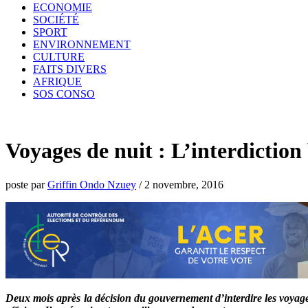
ECONOMIE
SOCIÉTÉ
SPORT
ENVIRONNEMENT
CULTURE
FAITS DIVERS
AFRIQUE
SOS CONSO
Voyages de nuit : L’interdiction
poste par
Griffin Ondo Nzuey
/
2 novembre, 2016
Deux mois après la décision du gouvernement d’interdire les voyages 