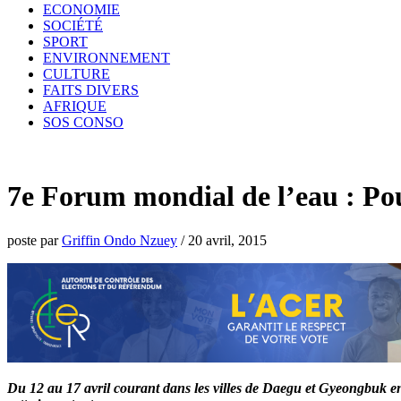
ECONOMIE
SOCIÉTÉ
SPORT
ENVIRONNEMENT
CULTURE
FAITS DIVERS
AFRIQUE
SOS CONSO
7e Forum mondial de l’eau : Po
poste par
Griffin Ondo Nzuey
/
20 avril, 2015
Du 12 au 17 avril courant dans les villes de Daegu et Gyeongbuk en 