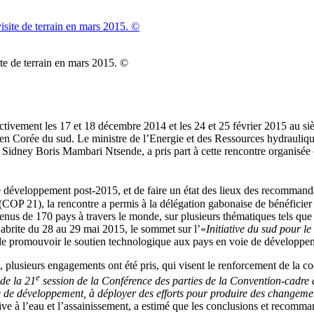
te de terrain en mars 2015. ©
ctivement les 17 et 18 décembre 2014 et les 24 et 25 février 2015 au siè
 en Corée du sud. Le ministre de l’Energie et des Ressources hydrauliq
 Sidney Boris Mambari Ntsende, a pris part à cette rencontre organisée
de développement post-2015, et de faire un état des lieux des recommanda
OP 21), la rencontre a permis à la délégation gabonaise de bénéficier 
venus de 170 pays à travers le monde, sur plusieurs thématiques tels que
abrite du 28 au 29 mai 2015, le sommet sur l’«
Initiative du sud pour le
t de promouvoir le soutien technologique aux pays en voie de développe
plusieurs engagements ont été pris, qui visent le renforcement de la coo
e
 de la 21
session de la Conférence des parties de la Convention-cadre 
ie de développement, à déployer des efforts pour produire des changemen
tive à l’eau et l’assainissement, a estimé que les conclusions et recom