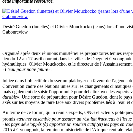
cette importante ressource.
Désiré Guedon (lunettes) et Olivier Mouckocko (jeans) lors d’une visi
Gabonreview
Organisé après deux réunions ministérielles préparatoires tenues respe
lieu du 12 au 17 avril courant dans les villes de Daegu et Gyeongbuk
hydrauliques, Olivier Mouckocko, et le directeur de l’Assainissement,
«
L’eau pour notre future
».
Initiée dans l’objectif de dresser un plaidoyer en faveur de l’agenda 
Convention-cadre des Nations-unies sur les changements climatiques (C
mais également de saisir l’opportunité pour débattre avec les experts 
durable
». Une sorte de préparation pour Désiré Guedon, dont le pays 
axés sur les moyens de faire face aux divers problèmes liés à l’eau e
Au terme de ce forum, qui a réunis experts, ONG et acteurs politiques, 
promis
«œuvrer ensemble pour assurer un résultat fructueux à l’issue
«
les pays développés (à) apporter un soutien actif (et) les pays en vo
2015 à Gyeongbuk, la réunion ministérielle de l’Afrique centrale rela