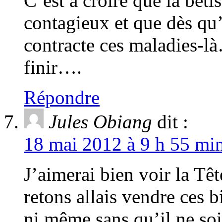
C’est à croire que la bêti
contagieux et que dès qu
contracte ces maladies-
finir….
Répondre
Jules Obiang
dit :
18 mai 2012 à 9 h 55 min
J’aimerai bien voir la T
retons allais vendre ces b
ni même sans qu’il ne soi