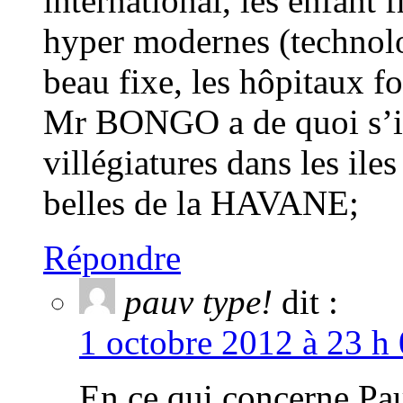
international, les enfant 
hyper modernes (technolog
beau fixe, les hôpitaux f
Mr BONGO a de quoi s’in
villégiatures dans les ile
belles de la HAVANE;
Répondre
pauv type!
dit :
1 octobre 2012 à 23 h
En ce qui concerne Pa