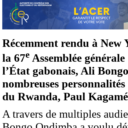
Récemment rendu à New Y
e
la 67
Assemblée générale 
l’État gabonais, Ali Bong
nombreuses personnalités 
du Rwanda, Paul Kagamé
A travers de multiples audi
Bongo Ondimba a voulu dém