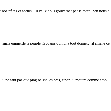
de nos frères et soeurs. Tu veux nous gouverner par la force, ben nous al
le…mais emmerde le peuple gaboanis qui lui a tout donner…il amene ce pa
re, il ne faut pas que ping baisse les bras, sinon, il mourra comme amo