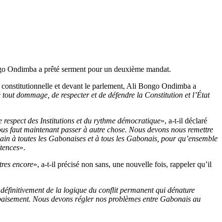
i Bongo Ondimba a prêté serment pour un deuxième mandat.
r constitutionnelle et devant le parlement, Ali Bongo Ondimba a
 tout dommage, de respecter et de défendre la Constitution et l’État
 le respect des Institutions et du rythme démocratique
», a-t-il déclaré
ous faut maintenant passer à autre chose. Nous devons nous remettre
 main à toutes les Gabonaises et à tous les Gabonais, pour qu’ensemble
étences
».
tres encore
», a-t-il précisé non sans, une nouvelle fois, rappeler qu’il
définitivement de la logique du conflit permanent qui dénature
’apaisement. Nous devons régler nos problèmes entre Gabonais au