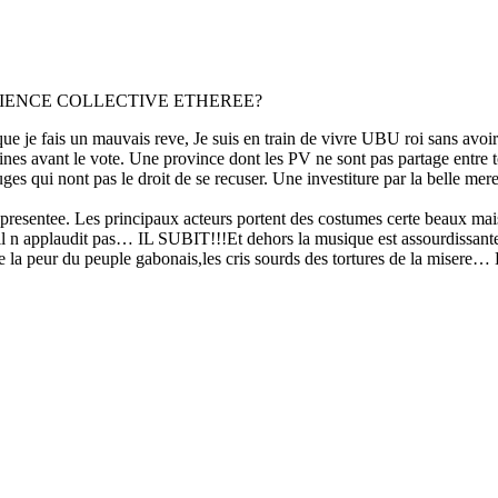
IENCE COLLECTIVE ETHEREE?
 que je fais un mauvais reve, Je suis en train de vivre UBU roi sans avoi
aines avant le vote. Une province dont les PV ne sont pas partage entre 
uges qui nont pas le droit de se recuser. Une investiture par la belle m
resentee. Les principaux acteurs portent des costumes certe beaux mais t
il n applaudit pas… IL SUBIT!!!Et dehors la musique est assourdissante 
de la peur du peuple gabonais,les cris sourds des tortures de la misere… H