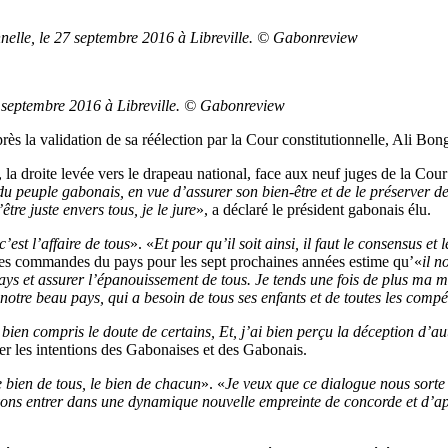
nnelle, le 27 septembre 2016 à Libreville. © Gabonreview
7 septembre 2016 à Libreville. © Gabonreview
 après la validation de sa réélection par la Cour constitutionnelle, Al
la droite levée vers le drapeau national, face aux neuf juges de la Cou
du peuple gabonais, en vue d’assurer son bien-être et de le préserver de
tre juste envers tous, je le jure
», a déclaré le président gabonais élu.
c’est l’affaire de tous
». «
Et pour qu’il soit ainsi, il faut le consensus et
 les commandes du pays pour les sept prochaines années estime qu’«
il n
 pays et assurer l’épanouissement de tous. Je tends une fois de plus ma
 notre beau pays, qui a besoin de tous ses enfants et de toutes les comp
 bien compris le doute de certains, Et, j’ai bien perçu la déception d’au
rer les intentions des Gabonaises et des Gabonais.
e bien de tous, le bien de chacun
». «
Je veux que ce dialogue nous sorte 
devons entrer dans une dynamique nouvelle empreinte de concorde et d