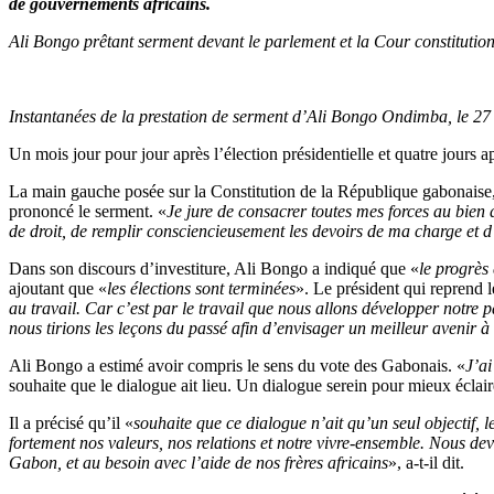
de gouvernements africains.
Ali Bongo prêtant serment devant le parlement et la Cour constitutio
Instantanées de la prestation de serment d’Ali Bongo Ondimba, le 2
Un mois jour pour jour après l’élection présidentielle et quatre jours
La main gauche posée sur la Constitution de la République gabonaise, 
prononcé le serment. «
Je jure de consacrer toutes mes forces au bien 
de droit, de remplir consciencieusement les devoirs de ma charge et d’ê
Dans son discours d’investiture, Ali Bongo a indiqué que «
le progrès 
ajoutant que «
les élections sont terminées
». Le président qui reprend
au travail. Car c’est par le travail que nous allons développer notre
nous tirions les leçons du passé afin d’envisager un meilleur avenir à
Ali Bongo a estimé avoir compris le sens du vote des Gabonais. «
J’ai
souhaite que le dialogue ait lieu. Un dialogue serein pour mieux éclai
Il a précisé qu’il «
souhaite que ce dialogue n’ait qu’un seul objectif, l
fortement nos valeurs, nos relations et notre vivre-ensemble. Nous 
Gabon, et au besoin avec l’aide de nos frères africains
», a-t-il dit.