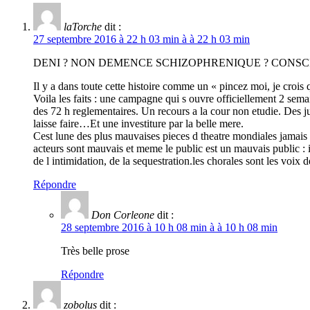
laTorche
dit :
27 septembre 2016 à 22 h 03 min à à 22 h 03 min
DENI ? NON DEMENCE SCHIZOPHRENIQUE ? CONSC
Il y a dans toute cette histoire comme un « pincez moi, je crois
Voila les faits : une campagne qui s ouvre officiellement 2 sem
des 72 h reglementaires. Un recours a la cour non etudie. Des j
laisse faire…Et une investiture par la belle mere.
Cest lune des plus mauvaises pieces d theatre mondiales jamais p
acteurs sont mauvais et meme le public est un mauvais public : 
de l intimidation, de la sequestration.les chorales sont les voix 
Répondre
Don Corleone
dit :
28 septembre 2016 à 10 h 08 min à à 10 h 08 min
Très belle prose
Répondre
zobolus
dit :