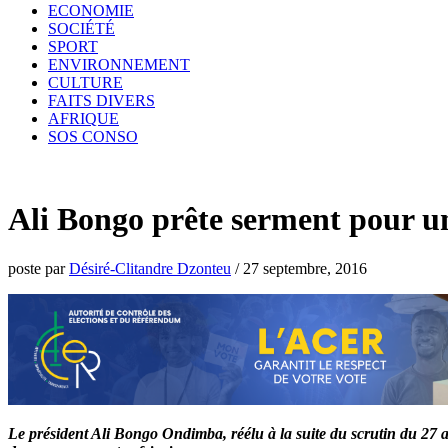
ECONOMIE
SOCIÉTÉ
SPORT
ENVIRONNEMENT
CULTURE
FAITS DIVERS
AFRIQUE
SOS CONSO
Ali Bongo prête serment pour u
poste par
Désiré-Clitandre Dzonteu
/
27 septembre, 2016
Le président Ali Bongo Ondimba, réélu à la suite du scrutin du 27 ao