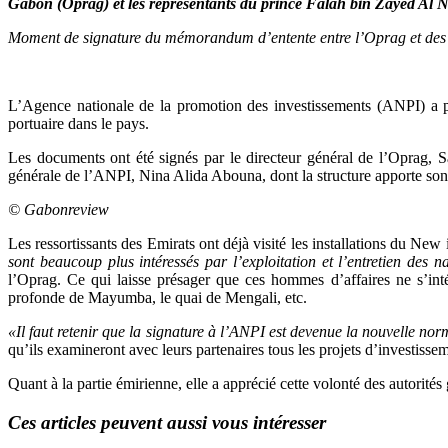
Gabon (Oprag) et les représentants du prince
Falah bin Zayed Al N
Moment de signature du mémorandum d’entente entre l’Oprag et des in
L’Agence nationale de la promotion des investissements (ANPI) a pr
portuaire dans le pays.
Les documents ont été signés par le directeur général de l’Oprag,
générale de l’ANPI, Nina Alida Abouna, dont la structure apporte son e
© Gabonreview
Les ressortissants des Emirats ont déjà visité les installations du Ne
sont beaucoup plus intéressés par l’exploitation et l’entretien des na
l’Oprag. Ce qui laisse présager que ces hommes d’affaires ne s’int
profonde de Mayumba, le quai de Mengali, etc.
«Il faut retenir que la signature à l’ANPI est devenue la nouvelle nor
qu’ils examineront avec leurs partenaires tous les projets d’investisse
Quant à la partie émirienne, elle a apprécié cette volonté des autorité
Ces articles peuvent aussi vous intéresser