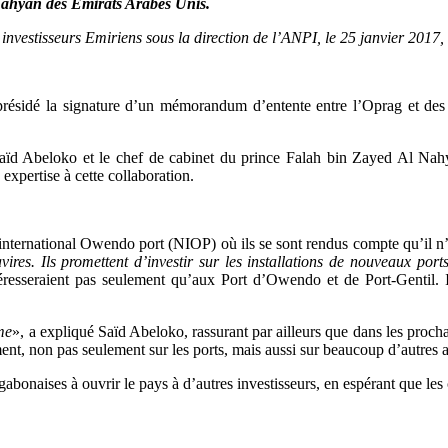
ahyan des Emirats Arabes Unis.
vestisseurs Emiriens sous la direction de l’ANPI, le 25 janvier 2017,
ésidé la signature d’un mémorandum d’entente entre l’Oprag et des i
 Saïd Abeloko et le chef de cabinet du prince Falah bin Zayed Al Nah
xpertise à cette collaboration.
w international Owendo port (NIOP) où ils se sont rendus compte qu’il n
vires. Ils promettent d’investir sur les installations de nouveaux port
éresseraient pas seulement qu’aux Port d’Owendo et de Port-Gentil. Il
me
», a expliqué Saïd Abeloko, rassurant par ailleurs que dans les proch
ment, non pas seulement sur les ports, mais aussi sur beaucoup d’autres 
s gabonaises à ouvrir le pays à d’autres investisseurs, en espérant que le