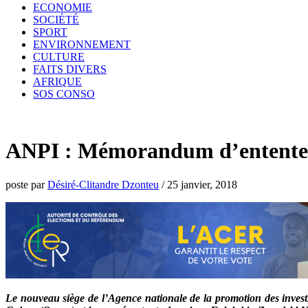
ECONOMIE
SOCIÉTÉ
SPORT
ENVIRONNEMENT
CULTURE
FAITS DIVERS
AFRIQUE
SOS CONSO
ANPI : Mémorandum d’entente en
poste par
Désiré-Clitandre Dzonteu
/
25 janvier, 2018
Le nouveau siège de l’Agence nationale de la promotion des investi